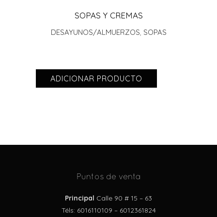
SOPAS Y CREMAS
DESAYUNOS/ALMUERZOS
,
SOPAS
ADICIONAR PRODUCTO
Puntos de venta
Principal
Calle 90 # 15 – 63
Téls: 6016110109 – 6012361824