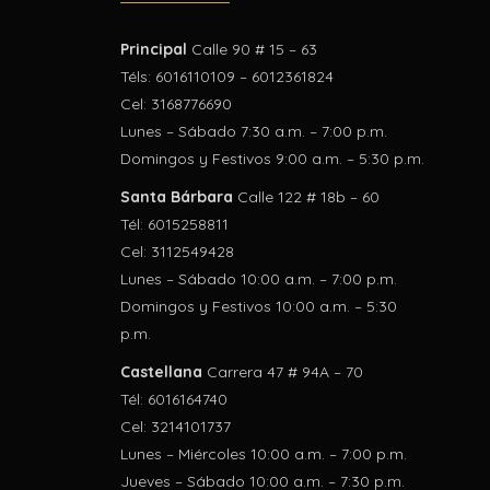
Principal
Calle 90 # 15 – 63
Téls: 6016110109 – 6012361824
Cel: 3168776690
Lunes – Sábado 7:30 a.m. – 7:00 p.m.
Domingos y Festivos 9:00 a.m. – 5:30 p.m.
Santa Bárbara
Calle 122 # 18b – 60
Tél: 6015258811
Cel: 3112549428
Lunes – Sábado 10:00 a.m. – 7:00 p.m.
Domingos y Festivos 10:00 a.m. – 5:30
p.m.
Castellana
Carrera 47 # 94A – 70
Tél: 6016164740
Cel: 3214101737
Lunes – Miércoles 10:00 a.m. – 7:00 p.m.
Jueves – Sábado 10:00 a.m. – 7:30 p.m.