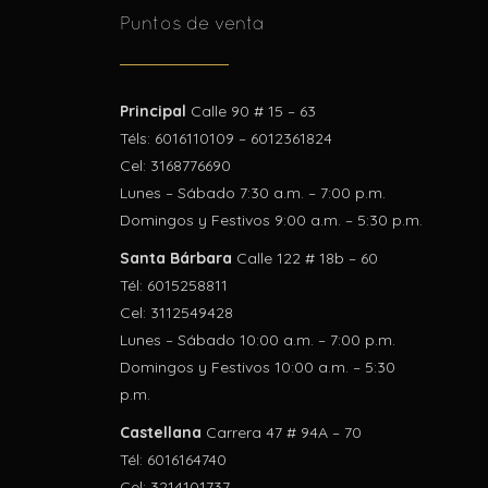
Puntos de venta
Principal
Calle 90 # 15 – 63
Téls: 6016110109 – 6012361824
Cel: 3168776690
Lunes – Sábado 7:30 a.m. – 7:00 p.m.
Domingos y Festivos 9:00 a.m. – 5:30 p.m.
Santa Bárbara
Calle 122 # 18b – 60
Tél: 6015258811
Cel: 3112549428
Lunes – Sábado 10:00 a.m. – 7:00 p.m.
Domingos y Festivos 10:00 a.m. – 5:30
p.m.
Castellana
Carrera 47 # 94A – 70
Tél: 6016164740
Cel: 3214101737