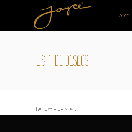
JOYCE
LISTA DE DESEOS
[yith_wcwl_wishlist]