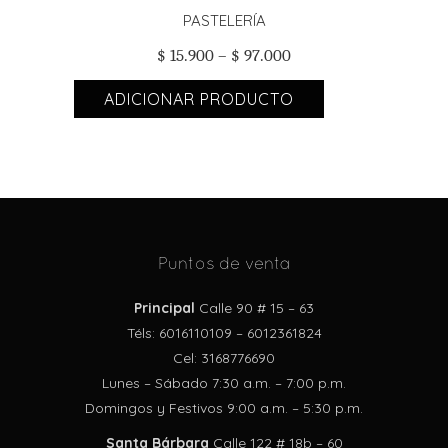
PASTELERÍA
$
15.900
–
$
97.000
ADICIONAR PRODUCTO
Puntos de venta
Principal
Calle 90 # 15 – 63
Téls: 6016110109 – 6012361824
Cel: 3168776690
Lunes – Sábado 7:30 a.m. – 7:00 p.m.
Domingos y Festivos 9:00 a.m. – 5:30 p.m.
Santa Bárbara
Calle 122 # 18b – 60